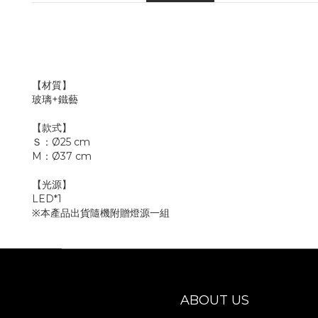
【材質】
玻璃+鐵藝
【款式】
Ｓ：Ø25
cm
M：Ø37
cm
【光源】
LED*1
※本產品出貨隨機附贈燈源一組
ABOUT US