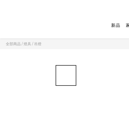
新品
全部商品
/
燈具
/
吊燈