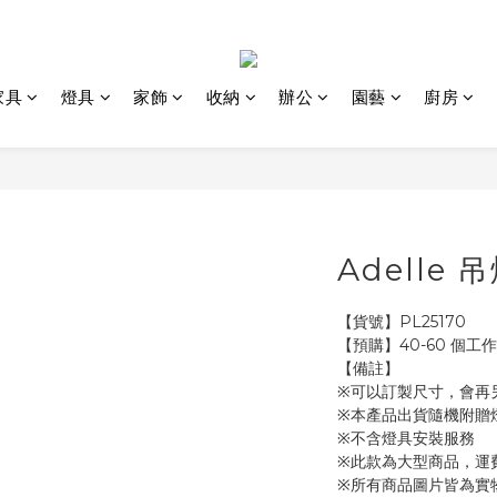
家具
燈具
家飾
收納
辦公
園藝
廚房
Adelle 
【貨號】PL25170
【預購】40-60 個工
【備註】
※可以訂製尺寸，會再
※本產品出貨隨機附贈
※不含燈具安裝服務
※此款為大型商品，運
※所有商品圖片皆為實