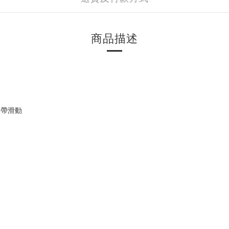
商品描述
最大後仰135度
自帶滑動
,珊瑚紅色PU扶手面蓋
腳