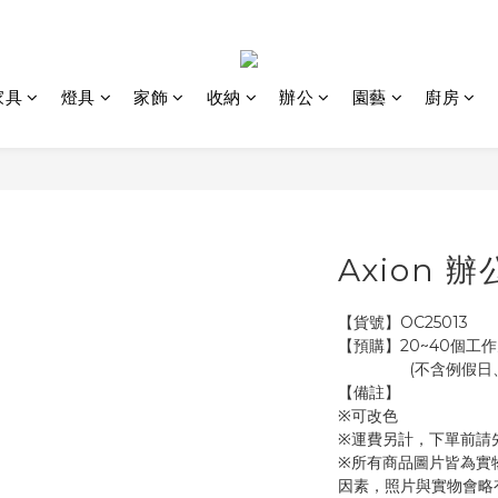
家具
燈具
家飾
收納
辦公
園藝
廚房
Axion 
【貨號】OC25013
【預購】20~40個工作
               
【備註】
※可改色
※運費另計，下單前請
※所有商品圖片皆為實
因素，照片與實物會略