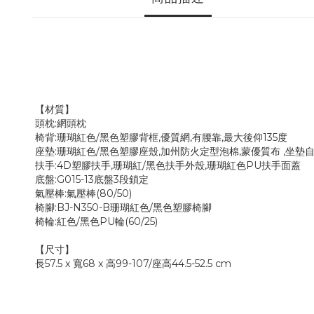
【材質】
頭枕:網頭枕
椅背:珊瑚紅色/黑色塑膠背框,優質網,有腰靠,
座墊:珊瑚紅色/黑色塑膠座殼,加州防火定型泡棉,蒙優質布 ,坐墊
扶手:4D塑膠扶手,珊瑚紅/黑色扶手外殼
底盤:G015-13底盤3段鎖定
氣壓棒:氣壓棒(80/50)
椅腳:BJ-N350-B珊瑚紅色
/黑色
塑膠椅
椅輪:紅色
/黑色
PU輪(60/25)
【尺寸】
長57.5 x 寬68 x 高99-107/座高44.5-52.5 cm