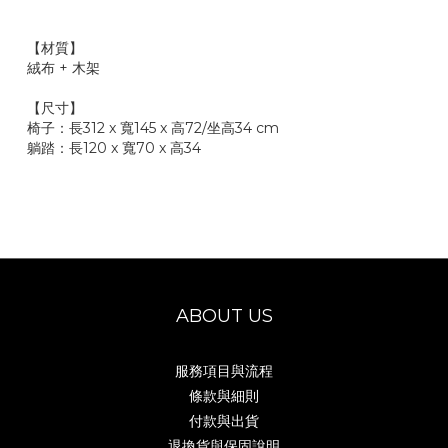
【材質】
絨布 + 木架
【尺寸】
椅子：長312 x 寬145 x 高72/坐高34 cm
躺踏：長120 x 寬70 x 高34
ABOUT US
服務項目與流程
條款與細則
付款與出貨
退換貨與保固說明