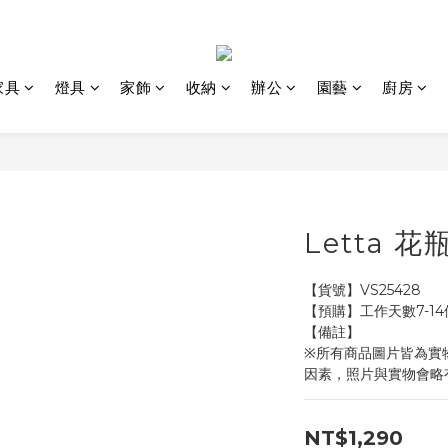
家具
燈具
家飾
收納
辦公
園藝
廚房
Letta 花
【貨號】VS25428
【預購】工作天數7-1
【備註】
※所有商品圖片皆為實
因素，照片與實物會略
NT$1,290