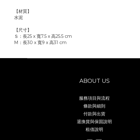
【材質】
水泥
【尺寸】
Ｓ：長25 x 寬7.5 x 高25.5 cm
M：長30 x 寬9 x 高31 cm
ABOUT US
服務項目與流程
條款與細則
付款與出貨
退換貨與保固說明
租借說明