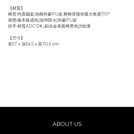
【材質】
椅背:內置鐵架,泡棉外蒙PU皮,整椅背後仰最大
座墊:曲木板成泡(加州防火)外蒙PU皮
扶手:材質ADC12#_鋁合
【尺寸】
長57 x 深54.5 x 高70.5 cm
ABOUT US