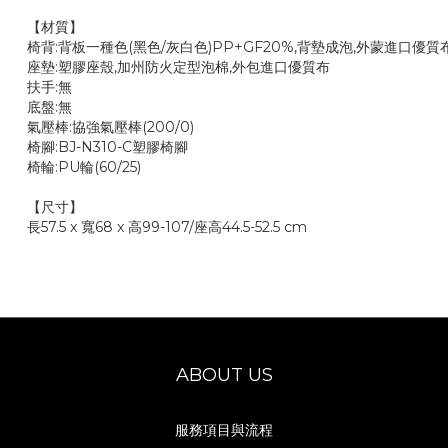
【材質】
椅背:背板一種色(黑色/灰白色)PP+GF20%,
座墊:塑膠座殼,加州防火定型泡棉,外包進口優質布
扶手:無
底盤:無
氣壓棒:協強氣壓棒(200/0)
椅腳:BJ-N310-C塑膠椅腳
椅輪:PU輪(60/25)
【尺寸】
長57.5 x 寬68 x 高99-107/座高44.5-52.5 cm
ABOUT US
服務項目與流程