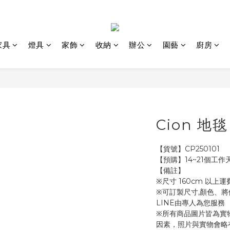
家具
燈具
家飾
收納
辦公
園藝
廚房
Cion 地毯
【貨號】CP250101
【預購】14~21個工作
【備註】
※尺寸 160cm 以
※可訂製尺寸,顏色、
LINE由專人為您服務 
※所有商品圖片皆為實
因素，照片與實物會略