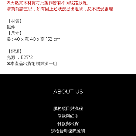
※天然實木材質每批製作皆有不同紋路狀況。
購買前請三思，如有因上述狀況提出退貨，恕不接受處理
【材質】
鐵件
【尺寸】
長 : 40 x 寬 40 x 高 152 cm
【燈源】
光源 ：E27*2
※本產品出貨附贈燈源一組
ABOUT US
服務項目與流程
條款與細則
付款與出貨
退換貨與保固說明