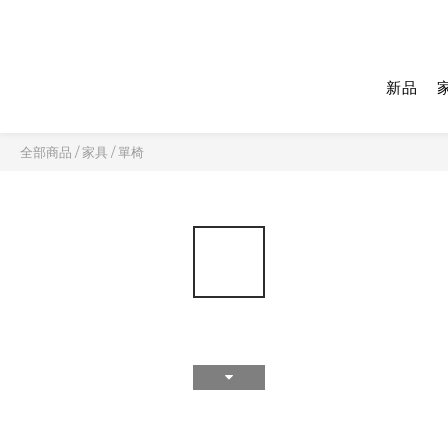
新品
全部商品
/
家具
/
單椅