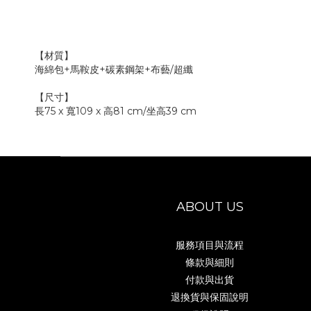
【材質】
海綿包+馬鞍皮+碳素鋼架+布藝/超纖
【尺寸】
長75 x 寬109 x 高81 cm/坐高39 cm
ABOUT US
服務項目與流程
條款與細則
付款與出貨
退換貨與保固說明