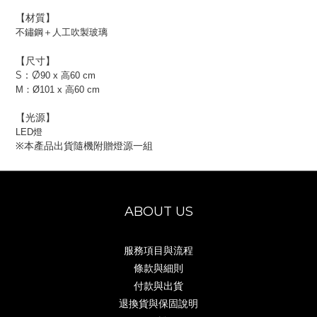
【材質】
不鏽鋼＋人工吹製玻璃
【尺寸】
S
：
Ø
90 x 高60 cm
M：
Ø
101 x 高60 cm
【光源】
LED燈
※本產品出貨隨機附贈燈源一組
ABOUT US
服務項目與流程
條款與細則
付款與出貨
退換貨與保固說明