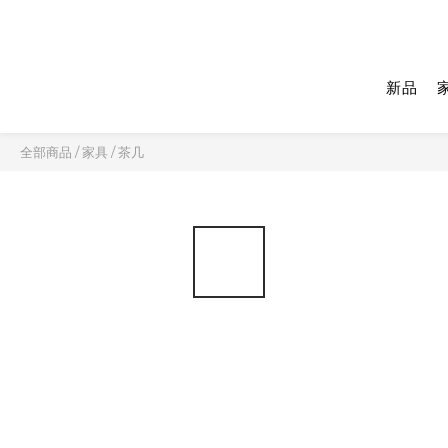
新品
全部商品
/
家具
/
茶几