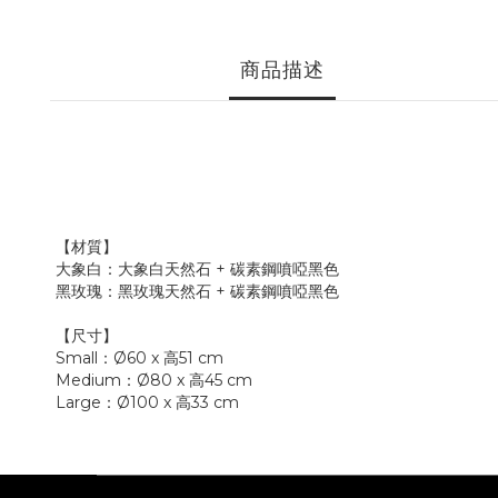
商品描述
【材質】
大象白：大象白天然石 + 碳素鋼噴啞黑色
黑玫瑰：黑玫瑰天然石 + 碳素鋼噴啞黑色
【尺寸】
Small：Ø60
x 高51 cm
Medium：Ø80
x 高45 cm
Large：Ø100
x 高33 cm