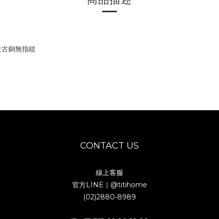
啞黃古銅無指紋
CONTACT US
線上客服
官方LINE｜
@titihome
(02)2880-8989