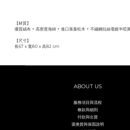
【材質】
優質絨布 + 高密度海綿 + 進口落葉松木 + 不鏽鋼拉絲電鍍半
【尺寸】
長67
x 寬80
x 高82 cm
ABOUT US
服務項目與流程
條款與細則
付款與出貨
退換貨與保固說明