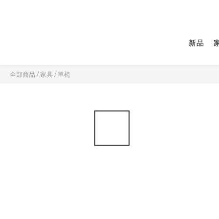
新品
全部商品
/
家具
/
單椅