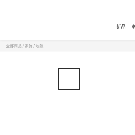
新品
全部商品
/
家飾
/
地毯