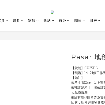
家具
燈具
家飾
收納
辦公
園藝
廚房
Pasar 地
【貨號】CP25116
【預購】14~21個工作
【備註】
※尺寸 160cm 以
※可訂製尺寸、將依訂
人為您服務 
※所有商品圖片皆為實
因素，照片與實物會略