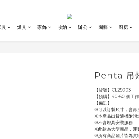
家具
燈具
家飾
收納
辦公
園藝
廚房
Penta 吊
【貨號】CL25003
【預購】40-60 個工
【備註】
※可以訂製尺寸，會再
※本產品出貨隨機附贈
※不含燈具安裝服務
※此款為大型商品，運
※所有商品圖片皆為實