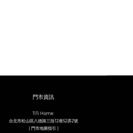
門市資訊
TiTi Home
台北市松山區八德路三段12巷52弄2號
( 門市地圖指引 )