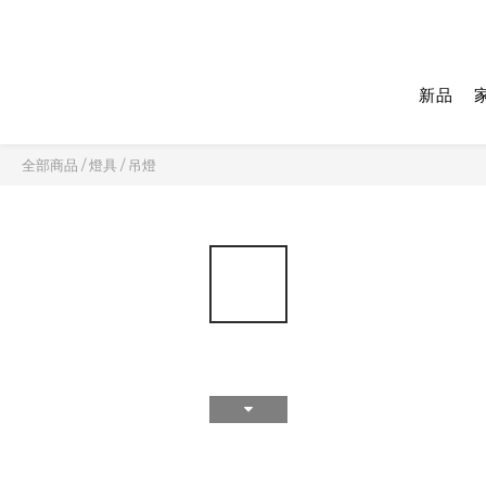
新品
全部商品
/
燈具
/
吊燈