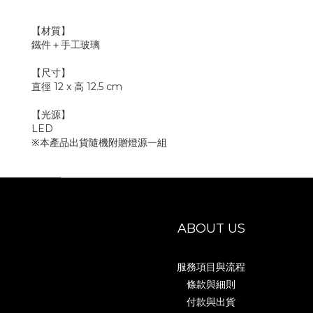
【材質】
鐵件＋手工玻璃
【尺寸】
直徑 12 x 高 12.5 cm
【光源】
LED
※本產品出貨隨機附贈燈源一組
ABOUT US
服務項目與流程
條款與細則
付款與出貨