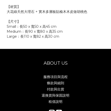
【材質】
大花綠天然大理石 + 實木多層板貼榆木木皮做胡桃色
【尺寸】
Small：長50 x
寬50
x 高45 cm
Medium：
長90
x
寬80
x 高35 cm
Large：
長110 x
寬82
x 高30 cm
ABOUT US
服務項目與流程
條款與細則
付款與出貨
退換貨與保固說明
租借說明