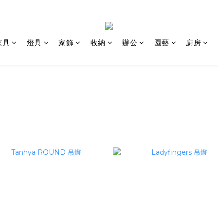
家具
燈具
家飾
收納
辦公
園藝
廚房